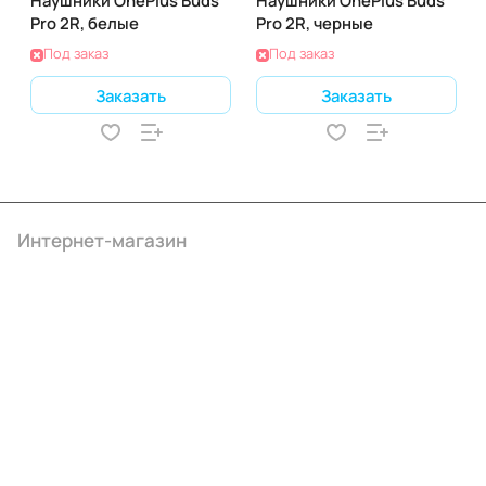
Наушники OnePlus Buds
Наушники OnePlus Buds
Pro 2R, белые
Pro 2R, черные
Под заказ
Под заказ
Заказать
Заказать
Интернет-магазин
Компания
Информация
Помощь
+7 (3412) 65-77-30
info@ibrat.ru