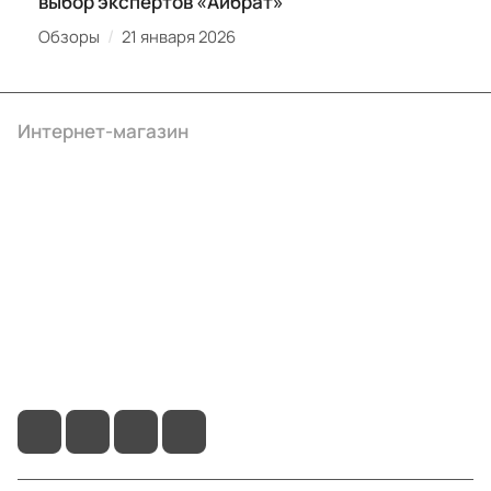
выбор экспертов «Айбрат»
/
Обзоры
21 января 2026
Интернет-магазин
Компания
Информация
Помощь
+7 (3412) 65-77-30
info@ibrat.ru