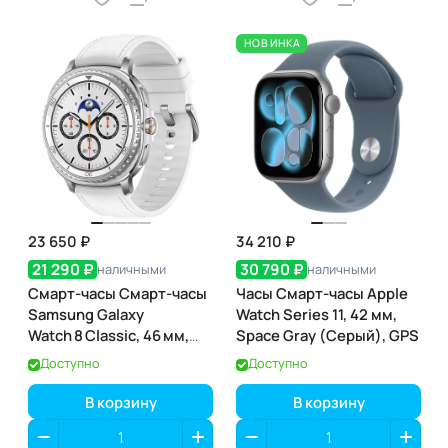
НОВИНКА
23 650 ₽
34 210 ₽
21 290 ₽
30 790 ₽
наличными
наличными
Смарт-часы Смарт-часы
Часы Смарт-часы Apple
Samsung Galaxy
Watch Series 11, 42 мм,
Watch 8 Classic, 46 мм,
Space Gray (Серый), GPS
White (белый)
Доступно
Доступно
В корзину
В корзину