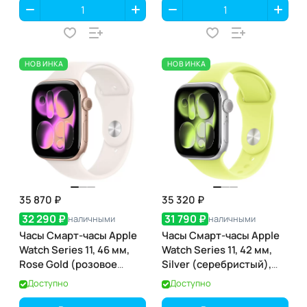
НОВИНКА
НОВИНКА
35 870 ₽
35 320 ₽
32 290 ₽
31 790 ₽
наличными
наличными
Часы Смарт-часы Apple
Часы Смарт-часы Apple
Watch Series 11, 46 мм,
Watch Series 11, 42 мм,
Rose Gold (розовое
Silver (серебристый),
золото), GPS
GPS
Доступно
Доступно