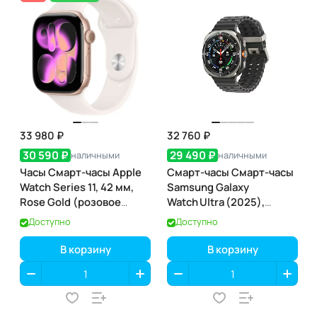
33 980 ₽
32 760 ₽
30 590 ₽
29 490 ₽
наличными
наличными
Часы Смарт-часы Apple
Смарт-часы Смарт-часы
Watch Series 11, 42 мм,
Samsung Galaxy
Rose Gold (розовое
Watch Ultra (2025),
золото), GPS
Titanium Gray
Доступно
Доступно
(титановый серый)
В корзину
В корзину