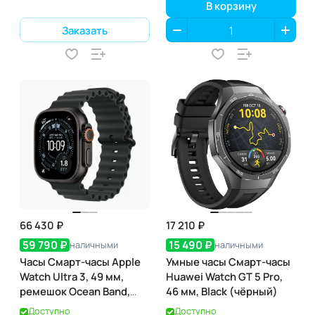
В корзину
Заказать
66 430 ₽
17 210 ₽
59 790 ₽
15 490 ₽
наличными
наличными
Часы Смарт-часы Apple
Умные часы Смарт-часы
Watch Ultra 3, 49 мм,
Huawei Watch GT 5 Pro,
ремешок Ocean Band,
46 мм, Black (чёрный)
Чёрный титан / Black
Доступно
Доступно