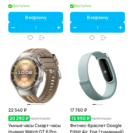
42мм, (GPS)
Доступно
Доступно
В корзину
В корзину
22 540 ₽
17 760 ₽
20 290 ₽
15 990 ₽
наличными
наличными
Умные часы Смарт-часы
Фитнес-браслет Google
Huawei Watch GT 6 Pro,
Fitbit Air, Fog (туманный)