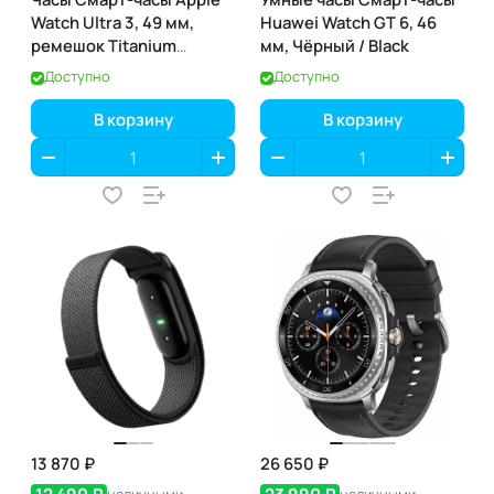
Watch Ultra 3, 49 мм,
Huawei Watch GT 6, 46
ремешок Titanium
мм, Чёрный / Black
Milanese Loop, Чёрный
Доступно
Доступно
титан / Black Titanium
В корзину
В корзину
13 870 ₽
26 650 ₽