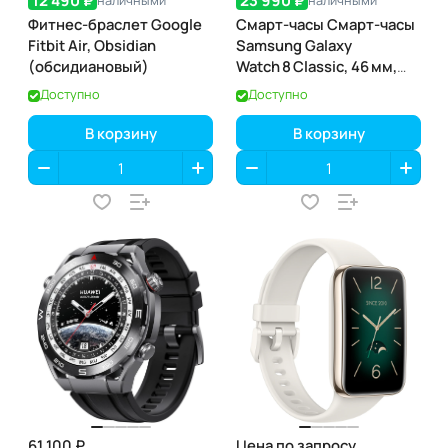
12 490 ₽
23 990 ₽
наличными
наличными
Фитнес-браслет Google
Смарт-часы Смарт-часы
Fitbit Air, Obsidian
Samsung Galaxy
(обсидиановый)
Watch 8 Classic, 46 мм,
Black (чёрный)
Доступно
Доступно
В корзину
В корзину
61 100 ₽
Цена по запросу