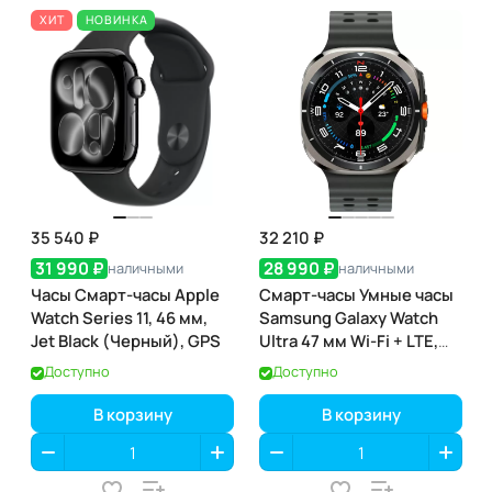
ХИТ
НОВИНКА
35 540 ₽
32 210 ₽
31 990 ₽
28 990 ₽
наличными
наличными
Часы Смарт-часы Apple
Смарт-часы Умные часы
Watch Series 11, 46 мм,
Samsung Galaxy Watch
Jet Black (Черный), GPS
Ultra 47 мм Wi-Fi + LTE,
Серебристый титан,
Доступно
Доступно
Ремешок черный
В корзину
В корзину