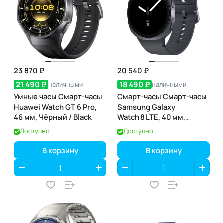
23 870 ₽
20 540 ₽
21 490 ₽
18 490 ₽
наличными
наличными
Умные часы Смарт-часы
Смарт-часы Смарт-часы
Huawei Watch GT 6 Pro,
Samsung Galaxy
46 мм, Чёрный / Black
Watch 8 LTE, 40 мм,
Graphite (графит)
Доступно
Доступно
В корзину
В корзину