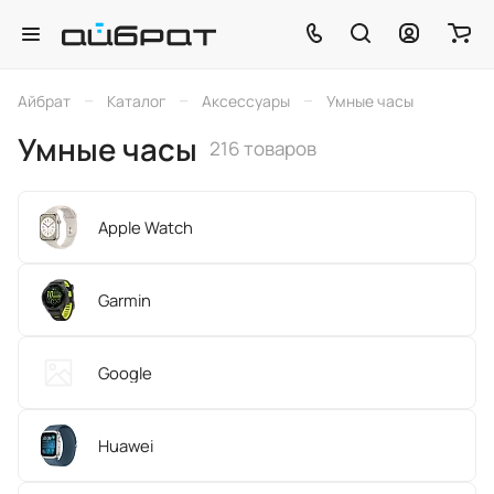
–
–
–
Айбрат
Каталог
Аксессуары
Умные часы
Умные часы
216 товаров
Apple Watch
Garmin
Google
Huawei