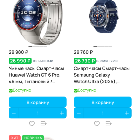
29 980 ₽
29 760 ₽
26 990 ₽
26 790 ₽
наличными
наличными
Умные часы Смарт-часы
Смарт-часы Смарт-часы
Huawei Watch GT 6 Pro,
Samsung Galaxy
46 мм, Титановый /
Watch Ultra (2025),
Titanium
Titanium Blue (титановый
Доступно
Доступно
синий)
В корзину
В корзину
ХИТ
НОВИНКА