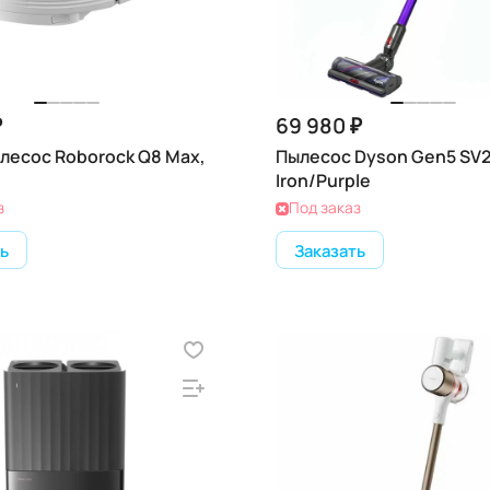
₽
69 980 ₽
лесос Roborock Q8 Max,
Пылесос Dyson Gen5 SV2
Iron/Purple
з
Под заказ
ь
Заказать