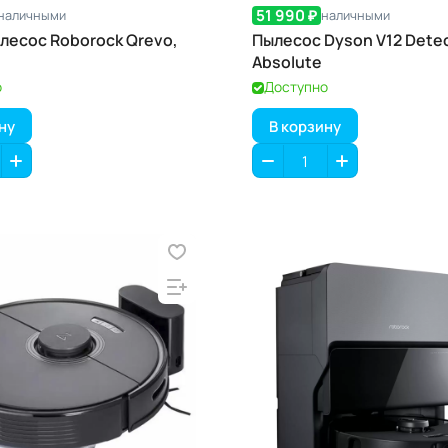
51 990 ₽
наличными
наличными
лесос Roborock Qrevo,
Пылесос Dyson V12 Detec
Absolute
о
Доступно
ну
В корзину