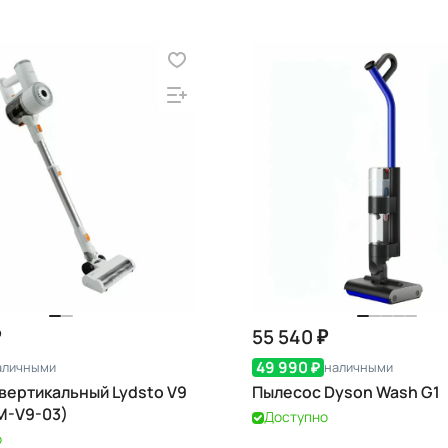
₽
55 540 ₽
49 990 ₽
аличными
наличными
вертикальный Lydsto V9
Пылесос Dyson Wash G1
M-V9-03)
Доступно
о