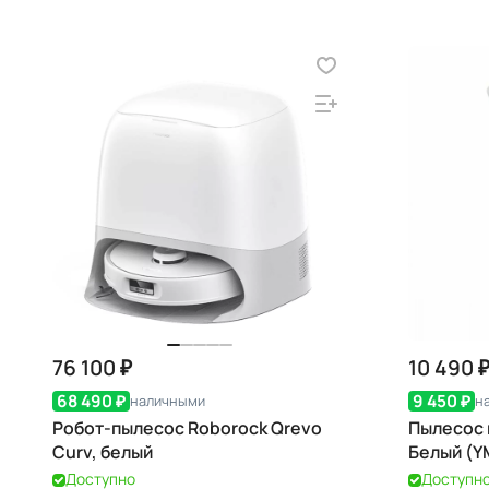
76 100 ₽
10 490 
68 490 ₽
9 450 ₽
наличными
н
Робот-пылесос Roborock Qrevo
Пылесос 
Curv, белый
Белый (Y
Доступно
Доступн