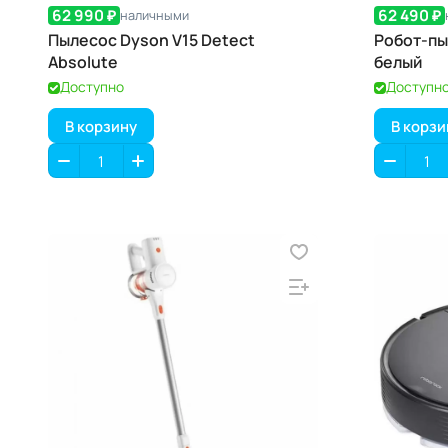
62 990 ₽
62 490 ₽
наличными
Пылесос Dyson V15 Detect
Робот-пы
Absolute
белый
Доступно
Доступн
В корзину
В корзи