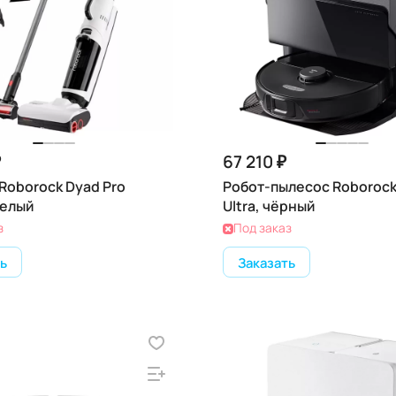
₽
67 210 ₽
Roborock Dyad Pro
Робот-пылесос Roborock
белый
Ultra, чёрный
з
Под заказ
ь
Заказать