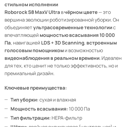
стильном исполнении
Roborock S8 MaxV Ultra
в
чёрном цвете
— это
вершина эволюции роботизированной уборки. Он
объединяет
ультрасовременные технологии
с
впечатляющей
мощностью всасывания 10 000
Па
, навигацией
LDS + 3D Scanning
,
встроенным
голосовым помощником
и возможностью
видеонаблюдения в реальном времени
. Идеален
для тех, кто ценит не только эффективность, но и
премиальный дизайн.
Ключевые преимущества:
Тип уборки:
сухая и влажная
Мощность всасывания:
10 000 Па
Тип фильтрации:
HEPA-фильтр
Щётки:
двойная силиконовая (центральная) и