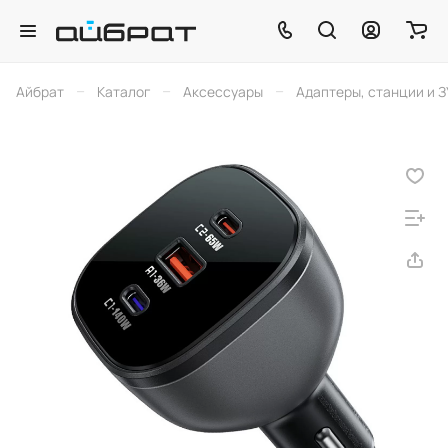
–
–
–
Айбрат
Каталог
Аксессуары
Адаптеры, станции и З