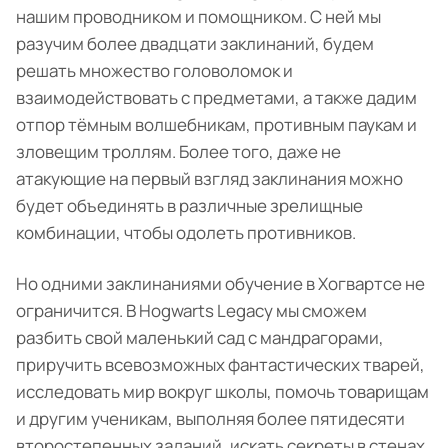
нашим проводником и помощником. С ней мы
разучим более двадцати заклинаний, будем
решать множество головоломок и
взаимодействовать с предметами, а также дадим
отпор тёмным волшебникам, противным паукам и
зловещим троллям. Более того, даже не
атакующие на первый взгляд заклинания можно
будет объединять в различные зрелищные
комбинации, чтобы одолеть противников.
Но одними заклинаниями обучение в Хогвартсе не
ограничится. В Hogwarts Legacy мы сможем
разбить свой маленький сад с мандрагорами,
приручить всевозможных фантастических тварей,
исследовать мир вокруг школы, помочь товарищам
и другим ученикам, выполняя более пятидесяти
второстепенных заданий, искать секреты в стенах