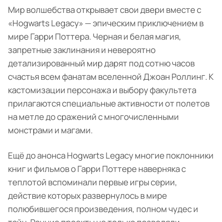
Мир волшебства открывает свои двери вместе с
«Hogwarts Legacy» — эпическим приключением в
мире Гарри Поттера. Черная и белая магия,
запретные заклинания и невероятно
детализированный мир дарят под сотню часов
счастья всем фанатам вселенной Джоан Роллинг. К
кастомизации персонажа и выбору факультета
прилагаются специальные активности от полетов
на метле до сражений с многочисленными
монстрами и магами.
Ещё до анонса Hogwarts Legacy многие поклонники
книг и фильмов о Гарри Поттере наверняка с
теплотой вспоминали первые игры серии,
действие которых развернулось в мире
полюбившегося произведения, полном чудес и