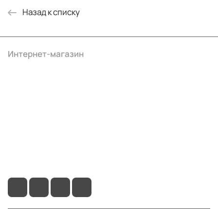
Назад к списку
Интернет-магазин
Компания
Информация
Помощь
+7 (3412) 65-77-30
info@ibrat.ru