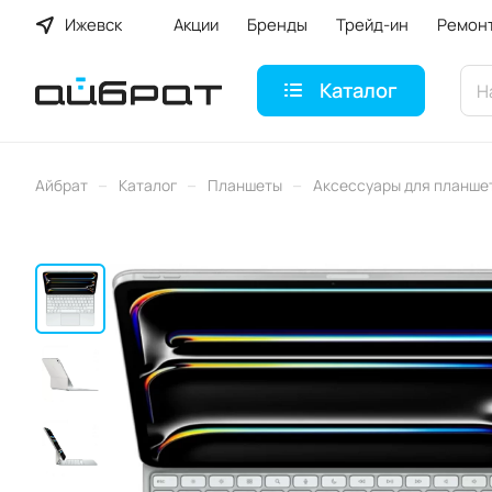
Ижевск
Акции
Бренды
Трейд-ин
Ремон
Каталог
–
–
–
Айбрат
Каталог
Планшеты
Аксессуары для планше