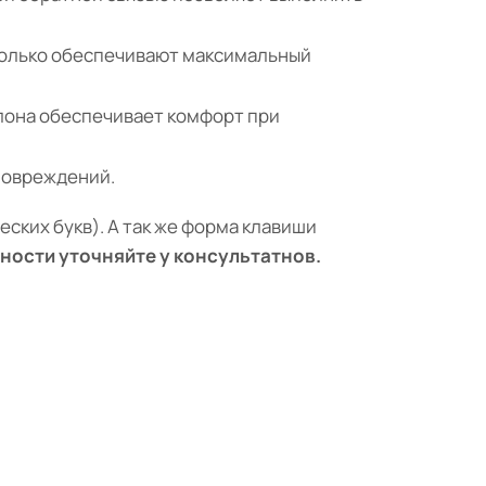
только обеспечивают максимальный
клона обеспечивает комфорт при
повреждений.
ских букв). А так же форма клавиши
ности уточняйте у консультатнов.