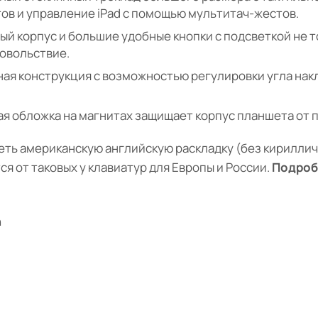
тов и управление iPad с помощью мультитач-жестов.
й корпус и большие удобные кнопки с подсветкой не 
довольствие.
ная конструкция с возможностью регулировки угла на
я обложка на магнитах защищает корпус планшета от 
ть американскую английскую раскладку (без кирилличе
ся от таковых у клавиатур для Европы и России.
Подроб
h