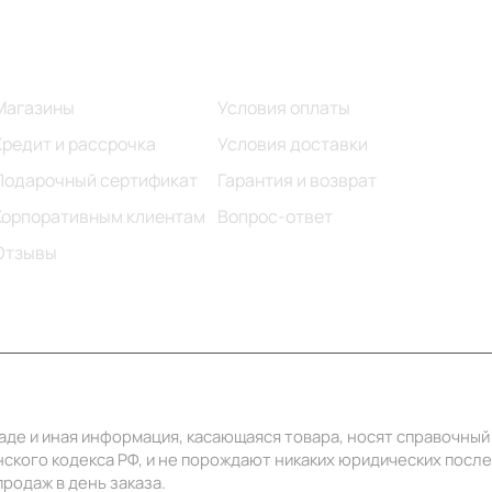
Информация
Помощь
Магазины
Условия оплаты
Кредит и рассрочка
Условия доставки
Подарочный сертификат
Гарантия и возврат
Корпоративным клиентам
Вопрос-ответ
Отзывы
ладе и иная информация, касающаяся товара, носят справочны
ского кодекса РФ, и не порождают никаких юридических посл
родаж в день заказа.