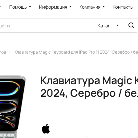
т
Помощь
Информация
Компания
Контакты
Каталог
–
тов
Клавиатура Magic Keyboard для iPad Pro 11 2024, Серебро / 
Клавиатура Magic K
2024, Серебро / б