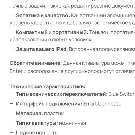
точные задачи, такие как редактирование докумен
Эстетика и качество:
Качественный алюминиевы
уровень удобства, но и добавляют эстетическое у
Компактный и портативный:
Тонкая и портатив
использовании в любых условиях.
Защита вашего iPad:
Встроенная полиуретанова
Обратите внимание:
Данная клавиатура может име
Enter и расположение других кнопок могут отличат
Технические характеристики:
Тип механических переключателей:
Blue Switc
Интерфейс подключения:
Smart Connector
Материал:
пластик
Тип клавиатуры:
ножничная
Подсветка:
есть