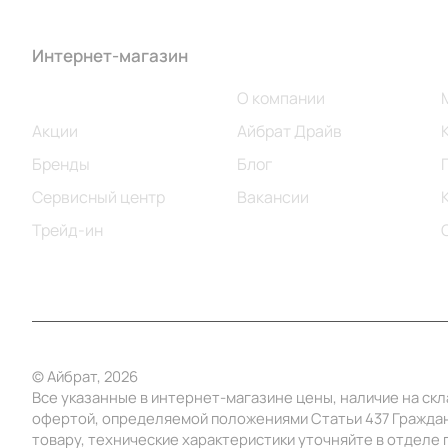
Интернет-магазин
Компания
Каталог
О компании
Акции
Айбрат Драйв
Бренды
Блог
Сервисный центр
Вакансии
Трейд-ин
© Айбрат, 2026
Все указанные в интернет-магазине цены, наличие на ск
офертой, определяемой положениями Статьи 437 Граждан
товару, технические характеристики уточняйте в отделе п