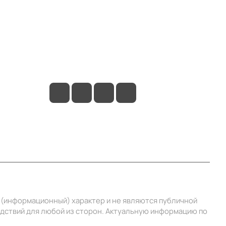
Контакты
+7 (3412) 65-77-30
info@ibrat.ru
й (информационный) характер и не являются публичной
едствий для любой из сторон. Актуальную информацию по