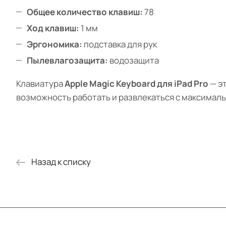
Общее количество клавиш:
78
Ход клавиш:
1 мм
Эргономика:
подставка для рук
Пылевлагозащита:
водозащита
Клавиатура
Apple Magic Keyboard для iPad Pro
— эт
возможность работать и развлекаться с максимал
Назад к списку