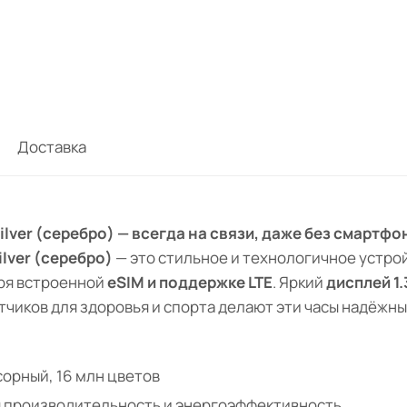
Доставка
ilver (серебро) — всегда на связи, даже без смартфо
ilver (серебро)
— это стильное и технологичное устро
аря встроенной
eSIM и поддержке LTE
. Яркий
дисплей 1
тчиков для здоровья и спорта делают эти часы надёжн
нсорный, 16 млн цветов
я производительность и энергоэффективность