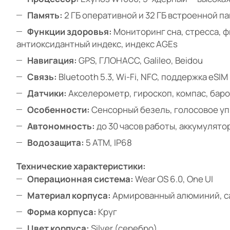
Память:
2 ГБ оперативной и 32 ГБ встроенной п
Функции здоровья:
Мониторинг сна, стресса, ф
антиоксидантный индекс, индекс AGEs
Навигация:
GPS, ГЛОНАСС, Galileo, Beidou
Связь:
Bluetooth 5.3, Wi-Fi, NFC, поддержка eSIM
Датчики:
Акселерометр, гироскоп, компас, бар
Особенности:
Сенсорный безель, голосовое уп
Автономность:
до 30 часов работы, аккумулято
Водозащита:
5 ATM, IP68
Технические характеристики:
Операционная система:
Wear OS 6.0, One UI
Материал корпуса:
Армированный алюминий, с
Форма корпуса:
Круг
Цвет корпуса:
Silver (серебро)