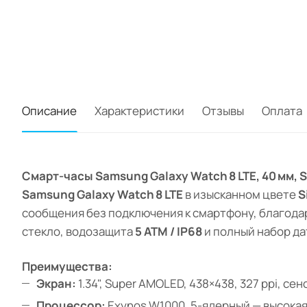
Описание
Характеристики
Отзывы
Оплата
Смарт-часы Samsung Galaxy Watch 8 LTE, 40 мм, S
Samsung Galaxy Watch 8 LTE
в изысканном цвете
S
сообщения без подключения к смартфону, благод
стекло, водозащита
5 ATM / IP68
и полный набор да
Преимущества:
Экран:
1.34", Super AMOLED, 438×438, 327 ppi, се
Процессор:
Exynos W1000, 5-ядерный — высока