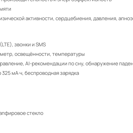
амяти
изической активности, сердцебиения, давления, апноэ в
 (LTE), звонки и SMS
ометр, освещённости, температуры
равление, AI-рекомендации по сну, обнаружение паден
р 325 мА·ч, беспроводная зарядка
апфировое стекло