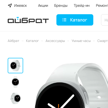
Ижевск
Акции
Бренды
Трейд-ин
Ремон
Каталог
–
–
–
–
Айбрат
Каталог
Аксессуары
Умные часы
Смарт