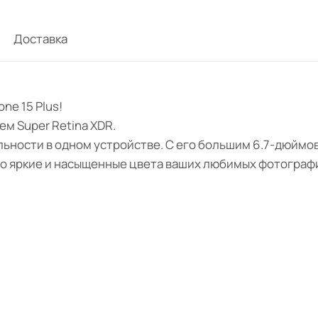
Доставка
ne 15 Plus!
м Super Retina XDR.
альности в одном устройстве. С его большим 6.7-дюйм
то яркие и насыщенные цвета ваших любимых фотографи