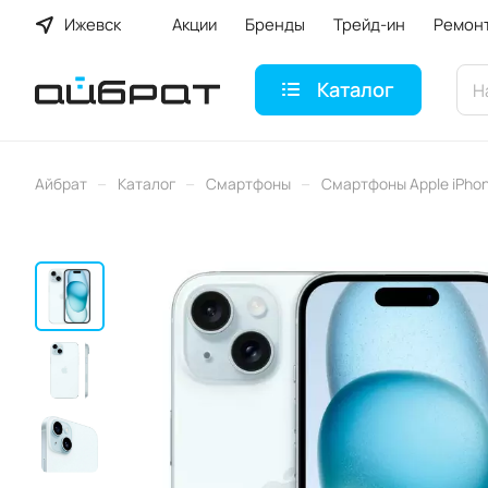
Ижевск
Акции
Бренды
Трейд-ин
Ремон
Каталог
–
–
–
Айбрат
Каталог
Смартфоны
Смартфоны Apple iPho