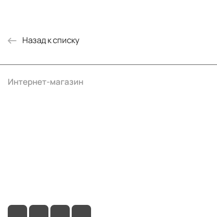
Назад к списку
Интернет-магазин
Компания
Информация
Помощь
+7 (3412) 65-77-30
info@ibrat.ru