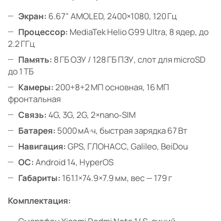
Экран:
6.67" AMOLED, 2400×1080, 120 Гц
Процессор:
MediaTek Helio G99 Ultra, 8 ядер, до
2.2 ГГц
Память:
8 ГБ ОЗУ / 128 ГБ ПЗУ, слот для microSD
до 1 ТБ
Камеры:
200+8+2 МП основная, 16 МП
фронтальная
Связь:
4G, 3G, 2G, 2×nano‑SIM
Батарея:
5000 мА·ч, быстрая зарядка 67 Вт
Навигация:
GPS, ГЛОНАСС, Galileo, BeiDou
ОС:
Android 14, HyperOS
Габариты:
161.1×74.9×7.9 мм, вес — 179 г
Комплектация: