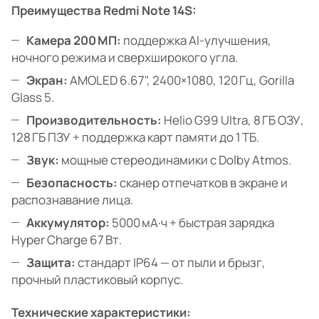
Преимущества Redmi Note 14S:
Камера 200 МП:
поддержка AI-улучшения,
ночного режима и сверхширокого угла.
Экран:
AMOLED 6.67", 2400×1080, 120 Гц, Gorilla
Glass 5.
Производительность:
Helio G99 Ultra, 8 ГБ ОЗУ,
128 ГБ ПЗУ + поддержка карт памяти до 1 ТБ.
Звук:
мощные стереодинамики с Dolby Atmos.
Безопасность:
сканер отпечатков в экране и
распознавание лица.
Аккумулятор:
5000 мА·ч + быстрая зарядка
Hyper Charge 67 Вт.
Защита:
стандарт IP64 — от пыли и брызг,
прочный пластиковый корпус.
Технические характеристики: