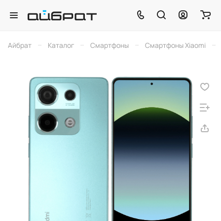
–
–
–
–
Айбрат
Каталог
Смартфоны
Смартфоны Xiaomi