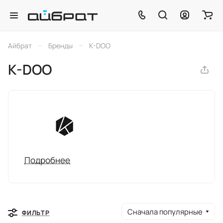
–
–
Айбрат
Бренды
K-DOO
K-DOO
Подробнее
Сначала популярные
ФИЛЬТР