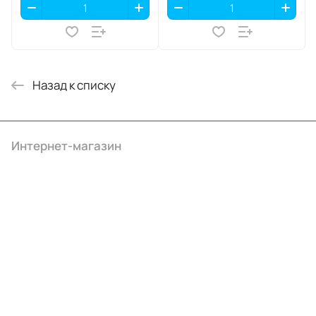
Назад к списку
Интернет-магазин
Компания
Информация
Помощь
+7 (3412) 65-77-30
info@ibrat.ru