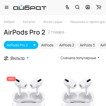
–
–
–
Айбрат
Каталог
Аксессуары
Наушники и гарнитуры
AirPods Pro 2
2 товара
AirPods Pro 2
AirPods
AirPods 2
AirPods 3
Air
Фильтр
Сначала популярные
ХИТ