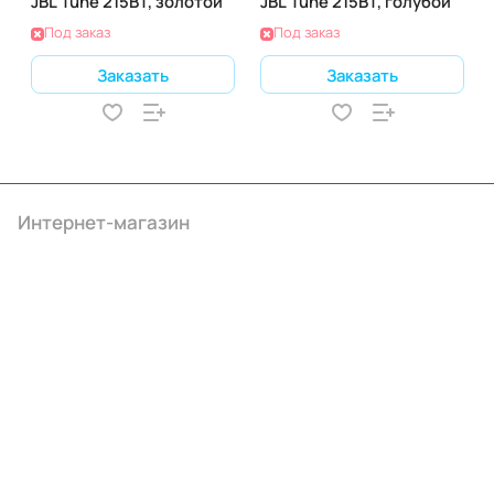
JBL Tune 215BT, золотой
JBL Tune 215BT, голубой
Под заказ
Под заказ
Заказать
Заказать
Интернет-магазин
Компания
Информация
Помощь
+7 (3412) 65-77-30
info@ibrat.ru