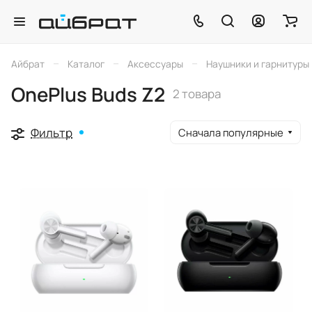
–
–
–
Айбрат
Каталог
Аксессуары
Наушники и гарнитуры
OnePlus Buds Z2
2 товара
Фильтр
Сначала популярные