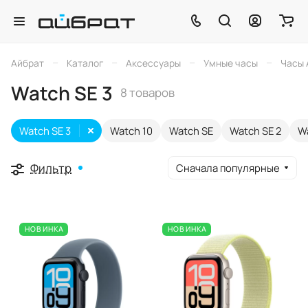
–
–
–
–
Айбрат
Каталог
Аксессуары
Умные часы
Часы 
Watch SE 3
8 товаров
Watch SE 3
Watch 10
Watch SE
Watch SE 2
Wa
Фильтр
Сначала популярные
НОВИНКА
НОВИНКА