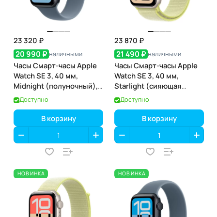
23 320 ₽
23 870 ₽
20 990 ₽
21 490 ₽
наличными
наличными
Часы Смарт-часы Apple
Часы Смарт-часы Apple
Watch SE 3, 40 мм,
Watch SE 3, 40 мм,
Midnight (полуночный),
Starlight (сияющая
GPS
звезда), GPS
Доступно
Доступно
В корзину
В корзину
НОВИНКА
НОВИНКА