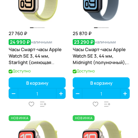
27 760 ₽
25 870 ₽
24 990 ₽
23 290 ₽
наличными
наличными
Часы Смарт-часы Apple
Часы Смарт-часы Apple
Watch SE 3, 44 мм,
Watch SE 3, 44 мм,
Starlight (сияющая
Midnight (полуночный),
звезда), GPS
GPS
Доступно
Доступно
В корзину
В корзину
НОВИНКА
НОВИНКА