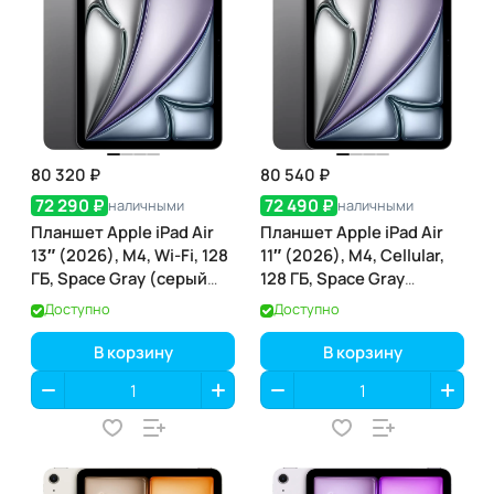
80 320 ₽
80 540 ₽
72 290 ₽
72 490 ₽
наличными
наличными
Планшет Apple iPad Air
Планшет Apple iPad Air
13″ (2026), M4, Wi-Fi, 128
11″ (2026), M4, Cellular,
ГБ, Space Gray (серый
128 ГБ, Space Gray
космос)
(серый космос)
Доступно
Доступно
В корзину
В корзину