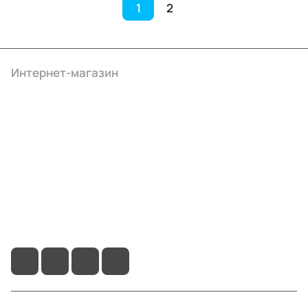
1
2
Интернет-магазин
Компания
Информация
Помощь
+7 (3412) 65-77-30
info@ibrat.ru