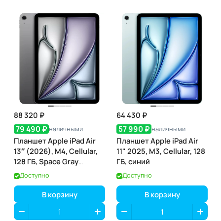
88 320 ₽
64 430 ₽
79 490 ₽
57 990 ₽
наличными
наличными
Планшет Apple iPad Air
Планшет Apple iPad Air
13″ (2026), M4, Cellular,
11" 2025, M3, Cellular, 128
128 ГБ, Space Gray
ГБ, синий
(серый космос)
Доступно
Доступно
В корзину
В корзину