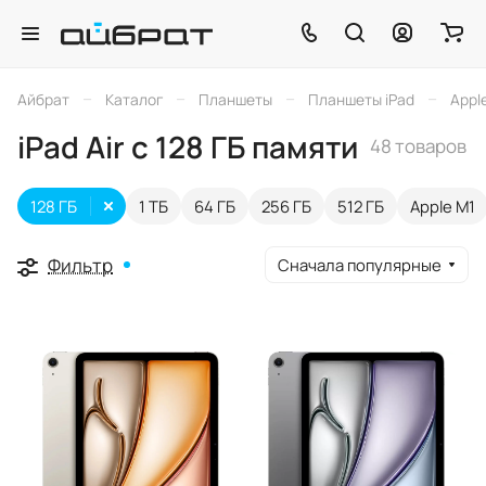
–
–
–
–
Айбрат
Каталог
Планшеты
Планшеты iPad
Apple
iPad Air с 128 ГБ памяти
48 товаров
128 ГБ
1 ТБ
64 ГБ
256 ГБ
512 ГБ
Apple M1
Фильтр
Сначала популярные