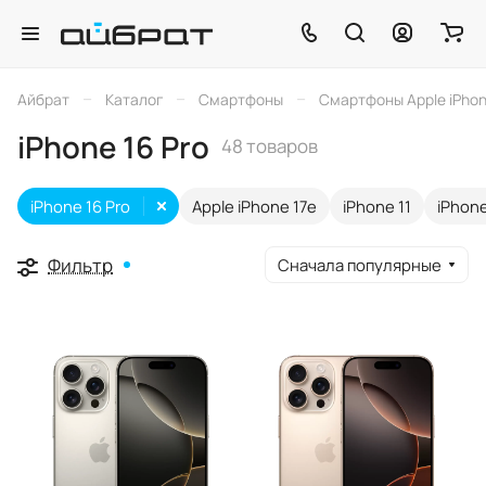
–
–
–
Айбрат
Каталог
Смартфоны
Смартфоны Apple iPho
iPhone 16 Pro
48 товаров
iPhone 16 Pro
Apple iPhone 17e
iPhone 11
iPhone
Фильтр
Сначала популярные