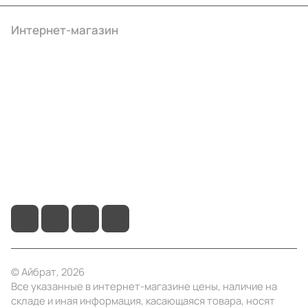
Интернет-магазин
Компания
Информация
Помощь
+7 (3412) 65-77-30
info@ibrat.ru
© Айбрат, 2026
Все указанные в интернет-магазине цены, наличие на
складе и иная информация, касающаяся товара, носят