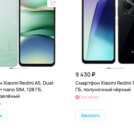
9 430 ₽
 Xiaomi Redmi A5, Dual:
Смартфон Xiaomi Redmi 1
+ nano SIM, 128 ГБ,
ГБ, полуночный чёрный
 зелёный
Под заказ
з
ь
Заказать