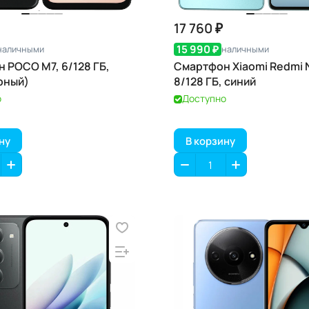
17 760 ₽
15 990 ₽
наличными
наличными
 POCO M7, 6/128 ГБ,
Смартфон Xiaomi Redmi N
ёрный)
8/128 ГБ, синий
о
Доступно
ну
В корзину