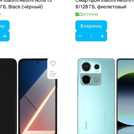
 Xiaomi Redmi Note 15
Смартфон Xiaomi Redmi N
 ГБ, Black (чёрный)
8/128 ГБ, фиолетовый
о
Доступно
ну
В корзину