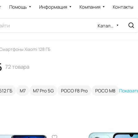
т
Помощь
Информация
Компания
Контакты
Каталог
Смартфоны Xiaomi 128 ГБ
Б
72 товара
512 ГБ
M7
M7 Pro 5G
POCO F8 Pro
POCO M8
Показат