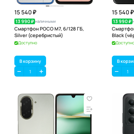
15 540 ₽
15 540 ₽
13 990 ₽
13 990 ₽
наличными
Смартфон POCO M7, 6/128 ГБ,
Смартфон
Silver (серебристый)
Black (ч
Доступно
Доступн
В корзину
В корзи