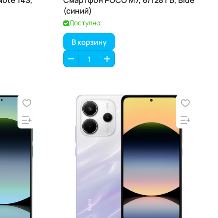
ote 14S,
Смартфон POCO M7, 6/128 ГБ, Blue
(синий)
Доступно
В корзину