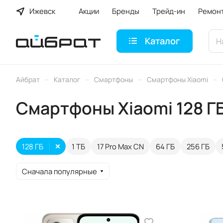
Ижевск
Акции
Бренды
Трейд-ин
Ремон
Каталог
–
–
–
–
Айбрат
Каталог
Смартфоны
Смартфоны Xiaomi
Смартфоны Xiaomi 128 Г
128 ГБ
1 ТБ
17 Pro Max CN
64 ГБ
256 ГБ
Сначала популярные