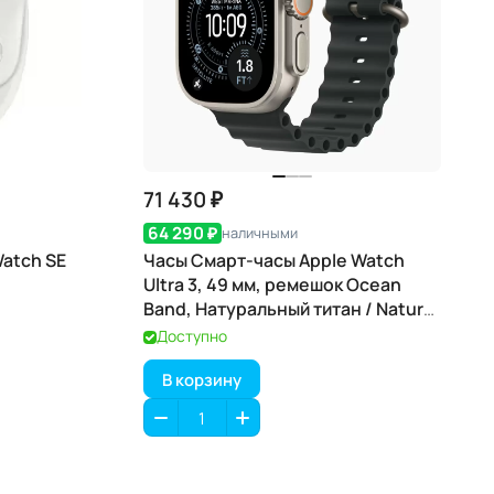
71 430 ₽
64 290 ₽
наличными
Watch SE
Часы Смарт-часы Apple Watch
Ultra 3, 49 мм, ремешок Ocean
Band, Натуральный титан / Natural
Titanium
Доступно
В корзину