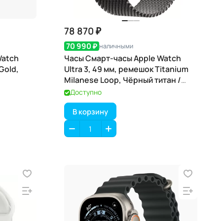
78 870 ₽
70 990 ₽
наличными
Watch
Часы Смарт-часы Apple Watch
Gold,
Ultra 3, 49 мм, ремешок Titanium
Milanese Loop, Чёрный титан /
Black Titanium
Доступно
В корзину