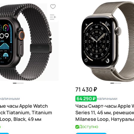
71 430 ₽
64 290 ₽
наличными
наличными
ые часы Apple Watch
Часы Смарт-часы Apple 
lack Tiatanium, Titanium
Series 11, 46 мм, ремешо
Loop, Black, 49 мм
Milanese Loop, Натураль
Natural
о
Доступно