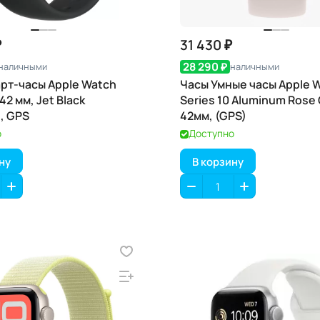
₽
31 430 ₽
28 290 ₽
наличными
наличными
рт-часы Apple Watch
Часы Умные часы Apple 
 42 мм, Jet Black
Series 10 Aluminum Rose 
, GPS
42мм, (GPS)
о
Доступно
ну
В корзину