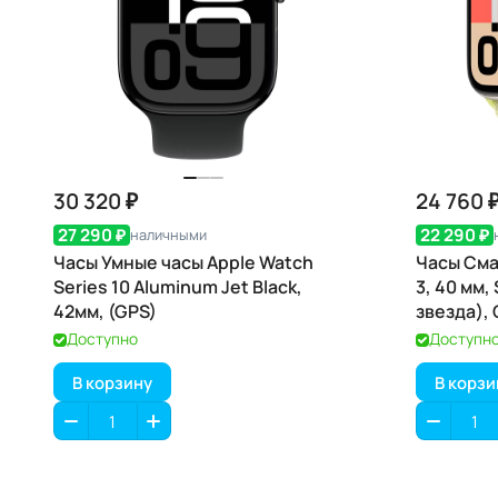
30 320 ₽
24 760 
27 290 ₽
22 290 ₽
наличными
Часы Умные часы Apple Watch
Часы Сма
Series 10 Aluminum Jet Black,
3, 40 мм,
42мм, (GPS)
звезда),
Доступно
Доступн
В корзину
В корзи