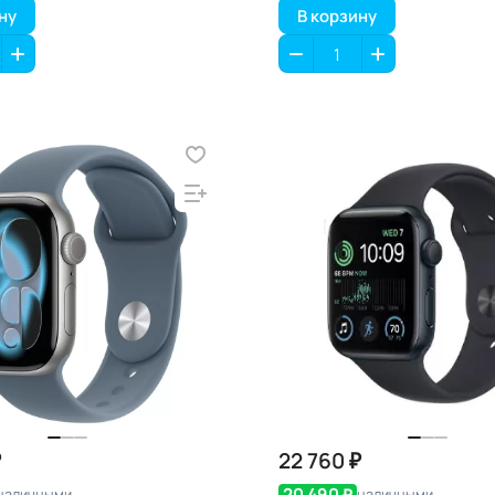
ну
В корзину
₽
22 760 ₽
20 490 ₽
наличными
наличными