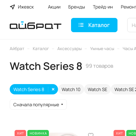
Ижевск
Акции
Бренды
Трейд-ин
Ремон
Каталог
–
–
–
–
Айбрат
Каталог
Аксессуары
Умные часы
Часы 
Watch Series 8
99 товаров
Watch Series 8
Watch 10
Watch SE
Watch SE 
Сначала популярные
ХИТ
НОВИНКА
ХИТ
НО