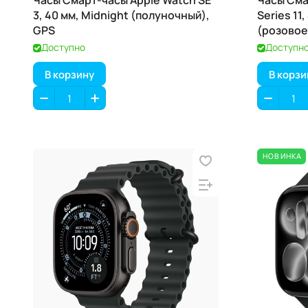
Часы Смарт-часы Apple Watch SE
Часы Сма
3, 40 мм, Midnight (полуночный),
Series 11
GPS
(розовое
Доступно
Доступн
В корзину
В корзи
НОВИНКА