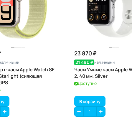
₽
23 870 ₽
21 490 ₽
наличными
наличными
рт-часы Apple Watch SE
Часы Умные часы Apple 
 Starlight (сияющая
2, 40 мм, Silver
 GPS
Доступно
о
ну
В корзину