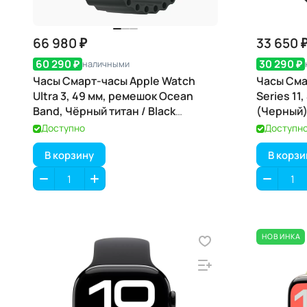
66 980 ₽
33 650 
60 290 ₽
30 290 ₽
наличными
Часы Смарт-часы Apple Watch
Часы Сма
Ultra 3, 49 мм, ремешок Ocean
Series 11,
Band, Чёрный титан / Black
(Черный)
Titanium
Доступно
Доступн
В корзину
В корзи
НОВИНКА