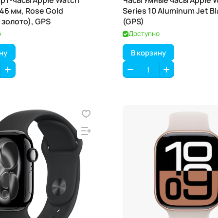
рт-часы Apple Watch
Часы Умные часы Apple 
, 46 мм, Rose Gold
Series 10 Aluminum Jet B
 золото), GPS
(GPS)
о
Доступно
ну
В корзину