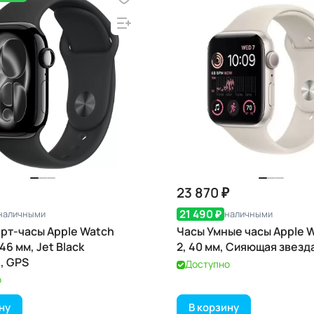
23 870 ₽
21 490 ₽
наличными
наличными
рт-часы Apple Watch
Часы Умные часы Apple 
 46 мм, Jet Black
2, 40 мм, Сияющая звезд
, GPS
Доступно
о
ну
В корзину