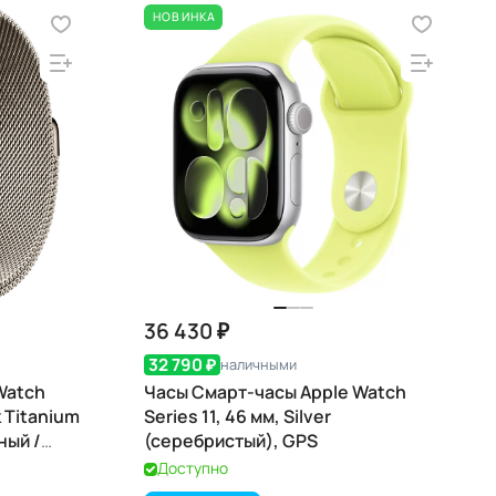
НОВИНКА
36 430 ₽
32 790 ₽
наличными
Watch
Часы Смарт-часы Apple Watch
к Titanium
Series 11, 46 мм, Silver
ный /
(серебристый), GPS
Доступно