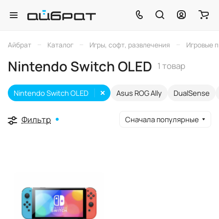
–
–
–
Айбрат
Каталог
Игры, софт, развлечения
Игровые 
Nintendo Switch OLED
1 товар
Nintendo Switch OLED
Asus ROG Ally
DualSense
Фильтр
Сначала популярные