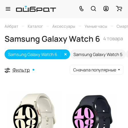
–
–
–
–
Айбрат
Каталог
Аксессуары
Умные часы
Смарт
Samsung Galaxy Watch 6
4 товара
Samsung Galaxy Watch 6
Samsung Galaxy Watch 5
Фильтр
Сначала популярные