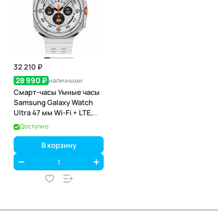
32 210 ₽
28 990 ₽
наличными
Смарт-часы Умные часы
Samsung Galaxy Watch
Ultra 47 мм Wi-Fi + LTE,
Белый титан, Ремешок
Доступно
белый
В корзину