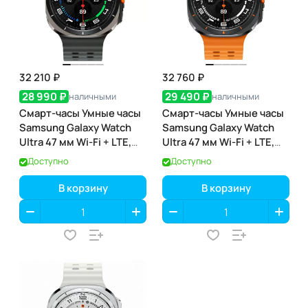
32 210 ₽
32 760 ₽
28 990 ₽
29 490 ₽
наличными
наличными
Смарт-часы Умные часы
Смарт-часы Умные часы
Samsung Galaxy Watch
Samsung Galaxy Watch
Ultra 47 мм Wi-Fi + LTE,
Ultra 47 мм Wi-Fi + LTE,
Серебристый титан,
Серый титан, Ремешок
Доступно
Доступно
Ремешок черный
Оранжевый
В корзину
В корзину