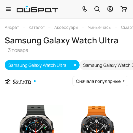
–
–
–
–
Айбрат
Каталог
Аксессуары
Умные часы
Смарт
Samsung Galaxy Watch Ultra
3 товара
Samsung Galaxy Watch Ultra
Samsung Galaxy Watch 
Фильтр
Сначала популярные