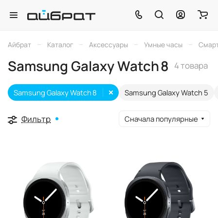
–
–
–
–
Айбрат
Каталог
Аксессуары
Умные часы
Смарт
Samsung Galaxy Watch 8
4 товара
Samsung Galaxy Watch 8
Samsung Galaxy Watch 5
Фильтр
Сначала популярные