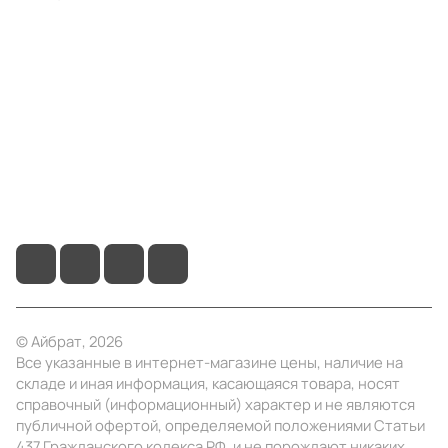
Компания
Информация
Помощь
+7 (3412) 65-77-30
info@ibrat.ru
© Айбрат, 2026
Все указанные в интернет-магазине цены, наличие на
складе и иная информация, касающаяся товара, носят
справочный (информационный) характер и не являются
публичной офертой, определяемой положениями Статьи
437 Гражданского кодекса РФ, и не порождают никаких