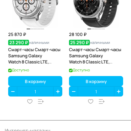
25 870 ₽
28 100 ₽
23 290 ₽
25 290 ₽
наличными
наличными
Смарт-часы Смарт-часы
Смарт-часы Смарт-часы
Samsung Galaxy
Samsung Galaxy
Watch 8 Classic LTE,
Watch 8 Classic LTE,
46 мм, White (белый)
46 мм, Black (чёрный)
Доступно
Доступно
В корзину
В корзину
Интернет-магазин